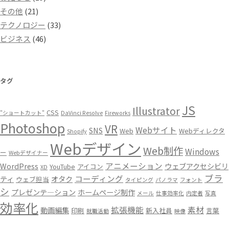
その他
(21)
テクノロジー
(33)
ビジネス
(46)
タグ
JS
Illustrator
CSS
"ショートカット"
DaVinci Resolve
Fireworks
Photoshop
VR
Webサイト
SNS
Web
Webディレクタ
Shopify
Webデザイン
Web制作
Windows
ー
Webデザイナー
アニメーション
WordPress
ウェブアクセシビリ
YouTube
アイコン
XD
ブラ
コーディング
ティ
オタク
ウェブ担当
タイピング
パノラマ
フォント
シ
プレゼンテ―ション
ホームページ制作
メール
仕事効率化
内定者
写真
効率化
拡張機能
素材
動画編集
印刷
新入社員
言葉
就職活動
映像