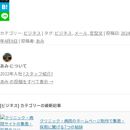
X
H
a
L
カテゴリー:
ビジネス
| タグ:
ビジネス
,
メール
,
定型文
| 投稿日:
2024
t
i
年4月9日
|
投稿者:
あみ
e
n
n
e
a
あみ について
2022年入社 [
スタッフ紹介
]
あみ の投稿をすべて表示
→
[ビジネス] カテゴリーの最新記事
クリニック・病院のホームページ制作で集患・
採用に繋げる7つの秘訣