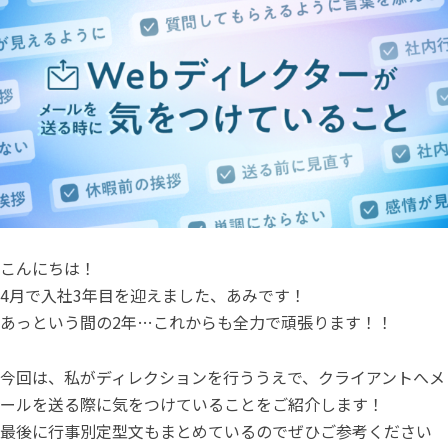
t
i
e
n
n
e
a
こんにちは！
4月で入社3年目を迎えました、あみです！
あっという間の2年…これからも全力で頑張ります！！
今回は、私がディレクションを行ううえで、クライアントへメ
ールを送る際に気をつけていることをご紹介します！
最後に行事別定型文もまとめているのでぜひご参考ください