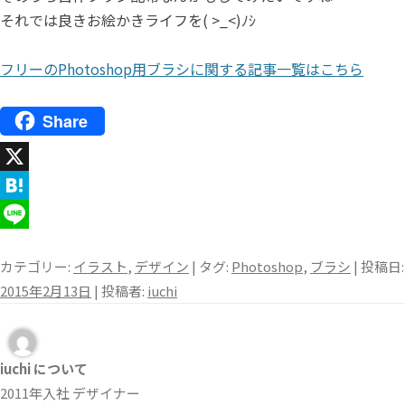
それでは良きお絵かきライフを( >_<)ﾉｼ
フリーのPhotoshop用ブラシに関する記事一覧はこちら
Share
X
H
a
L
カテゴリー:
イラスト
,
デザイン
| タグ:
Photoshop
,
ブラシ
| 投稿日:
t
i
2015年2月13日
|
投稿者:
iuchi
e
n
n
e
a
iuchi について
2011年入社 デザイナー