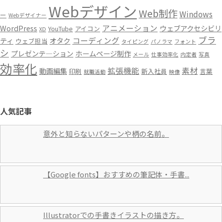
Webデザイン
Web制作
Windows
ー
Webデザイナー
アニメーション
WordPress
ウェブアクセシビリ
YouTube
アイコン
XD
ブラ
コーディング
ティ
オタク
ウェブ担当
タイピング
パノラマ
フォント
シ
プレゼンテ―ション
ホームページ制作
メール
仕事効率化
内定者
写真
効率化
拡張機能
素材
動画編集
印刷
新入社員
言葉
就職活動
映像
人気記事
意外と知らないパターンや柄の名前。
【Google fonts】おすすめの筆記体・手書...
Illustratorでの手書きイラストの描き方。