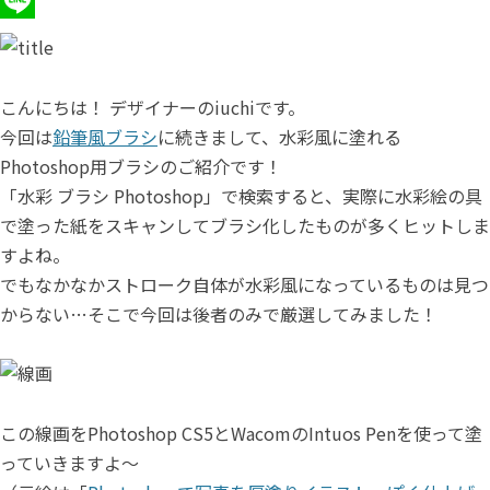
H
a
L
t
i
e
n
こんにちは！ デザイナーのiuchiです。
今回は
鉛筆風ブラシ
に続きまして、水彩風に塗れる
n
e
Photoshop用ブラシのご紹介です！
a
「水彩 ブラシ Photoshop」で検索すると、実際に水彩絵の具
で塗った紙をスキャンしてブラシ化したものが多くヒットしま
すよね。
でもなかなかストローク自体が水彩風になっているものは見つ
からない…そこで今回は後者のみで厳選してみました！
この線画をPhotoshop CS5とWacomのIntuos Penを使って塗
っていきますよ～