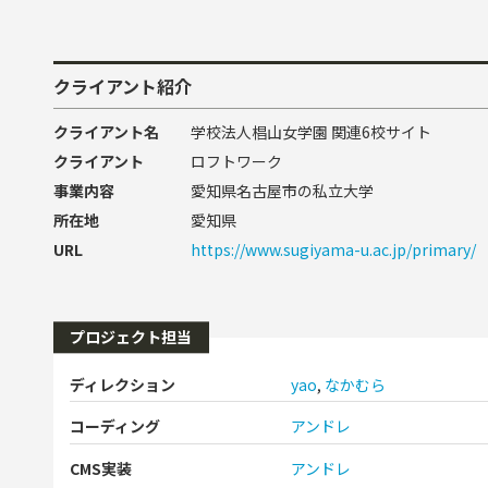
クライアント紹介
クライアント名
学校法人椙山女学園 関連6校サイト
クライアント
ロフトワーク
事業内容
愛知県名古屋市の私立大学
所在地
愛知県
URL
https://www.sugiyama-u.ac.jp/primary/
プロジェクト担当
ディレクション
yao
,
なかむら
コーディング
アンドレ
CMS実装
アンドレ