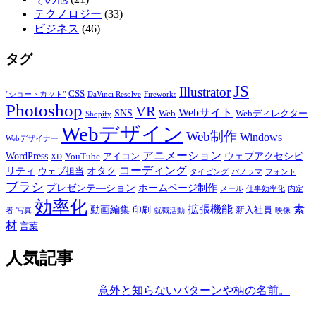
テクノロジー
(33)
ビジネス
(46)
タグ
JS
Illustrator
CSS
"ショートカット"
DaVinci Resolve
Fireworks
Photoshop
VR
Webサイト
SNS
Web
Webディレクター
Shopify
Webデザイン
Web制作
Windows
Webデザイナー
アニメーション
WordPress
ウェブアクセシビ
YouTube
アイコン
XD
コーディング
リティ
オタク
ウェブ担当
タイピング
パノラマ
フォント
ブラシ
プレゼンテ―ション
ホームページ制作
メール
仕事効率化
内定
効率化
拡張機能
素
動画編集
印刷
新入社員
者
写真
就職活動
映像
材
言葉
人気記事
意外と知らないパターンや柄の名前。