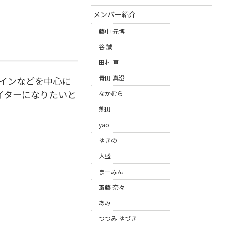
メンバー紹介
藤中 元博
谷 誠
田村 亘
青田 真澄
インなどを中心に
イターになりたいと
なかむら
熊田
yao
ゆきの
大盛
まーみん
斎藤 奈々
あみ
つつみ ゆづき