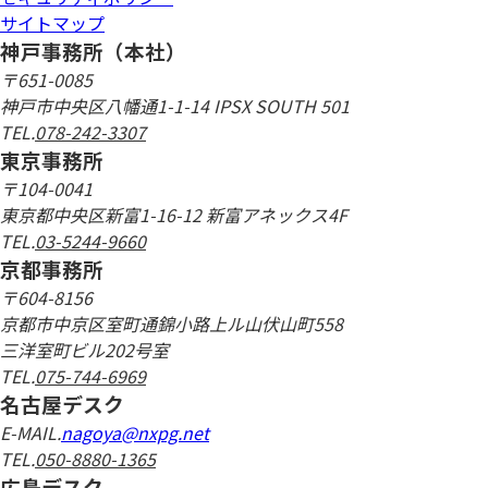
サイトマップ
神戸事務所（本社）
〒651-0085
神戸市中央区八幡通1-1-14 IPSX SOUTH 501
TEL.
078-242-3307
東京事務所
〒104-0041
東京都中央区新富1-16-12 新富アネックス4F
TEL.
03-5244-9660
京都事務所
〒604-8156
京都市中京区室町通錦小路上ル山伏山町558
三洋室町ビル202号室
TEL.
075-744-6969
名古屋デスク
E-MAIL.
nagoya@nxpg.net
TEL.
050-8880-1365
広島デスク