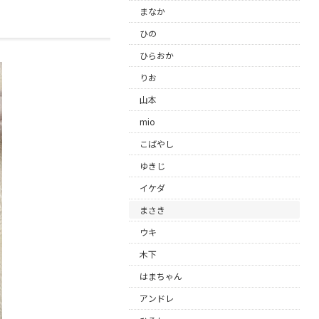
まなか
ひの
ひらおか
りお
山本
mio
こばやし
ゆきじ
イケダ
まさき
ウキ
木下
はまちゃん
アンドレ