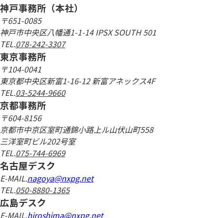
神戸事務所（本社）
〒651-0085
神戸市中央区八幡通1-1-14 IPSX SOUTH 501
TEL.
078-242-3307
東京事務所
〒104-0041
東京都中央区新富1-16-12 新富アネックス4F
TEL.
03-5244-9660
京都事務所
〒604-8156
京都市中京区室町通錦小路上ル山伏山町558
三洋室町ビル202号室
TEL.
075-744-6969
名古屋デスク
E-MAIL.
nagoya@nxpg.net
TEL.
050-8880-1365
広島デスク
E-MAIL.
hiroshima@nxpg.net